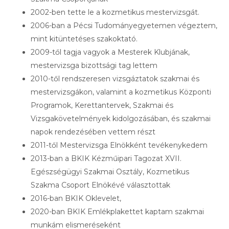
2002-ben tette le a kozmetikus mestervizsgát.
2006-ban a Pécsi Tudományegyetemen végeztem,
mint kitüntetéses szakoktató.
2009-től tagja vagyok a Mesterek Klubjának,
mestervizsga bizottsági tag lettem
2010-től rendszeresen vizsgáztatok szakmai és
mestervizsgákon, valamint a kozmetikus Központi
Programok, Kerettantervek, Szakmai és
Vizsgakövetelmények kidolgozásában, és szakmai
napok rendezésében vettem részt
2011-től Mestervizsga Elnökként tevékenykedem
2013-ban a BKIK Kézműipari Tagozat XVII.
Egészségügyi Szakmai Osztály, Kozmetikus
Szakma Csoport Elnökévé választottak
2016-ban BKIK Oklevelet,
2020-ban BKIK Emlékplakettet kaptam szakmai
munkám elismeréseként