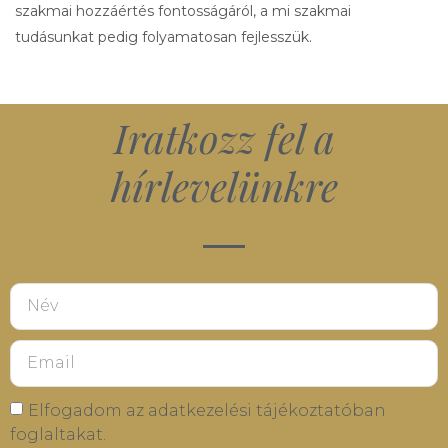
szakmai hozzáértés fontosságáról, a mi szakmai
tudásunkat pedig folyamatosan fejlesszük.
Iratkozz fel a
hírlevelünkre
Elfogadom az adatkezelési tájékoztatóban
foglaltakat.