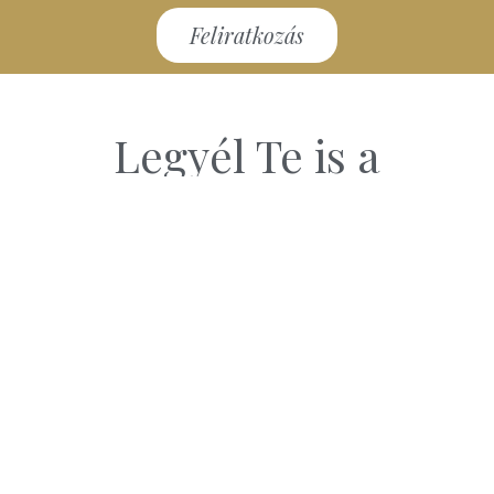
Feliratkozás
Legyél Te is a
P.I.SZ.SZ.E.
közösségének tagja!
Csatlakozom