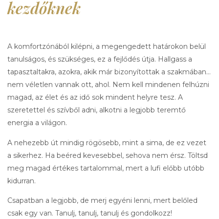
kezdőknek
A komfortzónából kilépni, a megengedett határokon belül
tanulságos, és szükséges, ez a fejlődés útja. Hallgass a
tapasztaltakra, azokra, akik már bizonyítottak a szakmában…
nem véletlen vannak ott, ahol. Nem kell mindenen felhúzni
magad, az élet és az idő sok mindent helyre tesz. A
szeretettel és szívből adni, alkotni a legjobb teremtő
energia a világon.
A nehezebb út mindig rögösebb, mint a sima, de ez vezet
a sikerhez. Ha beéred kevesebbel, sehova nem érsz. Töltsd
meg magad értékes tartalommal, mert a lufi előbb utóbb
kidurran.
Csapatban a legjobb, de merj egyéni lenni, mert belőled
csak egy van. Tanulj, tanulj, tanulj és gondolkozz!