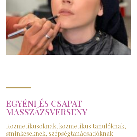
EGYÉNI ÉS CSAPAT
MASSZÁZSVERSENY
Kozmetikusoknak, kozmetikus tanulóknak,
sminkeseknek, szépségtanácsadóknak